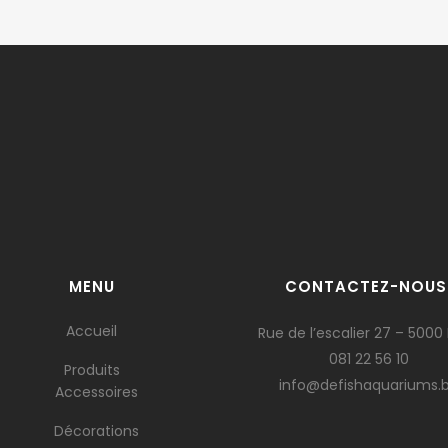
MENU
CONTACTEZ-NOUS
Accueil
Rue de l’escalier 27 – 5000
081 22 56 10
Produits
info@defishaquariums.
Accessoires
Décorations