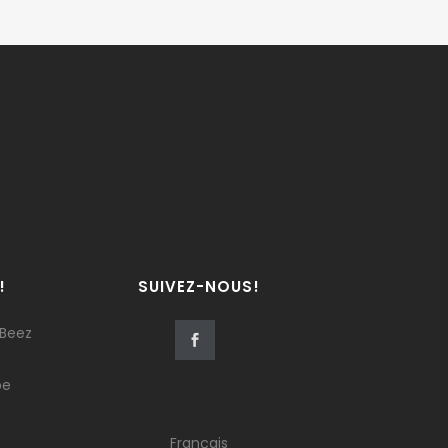
!
SUIVEZ-NOUS!
 Beez
be
Français