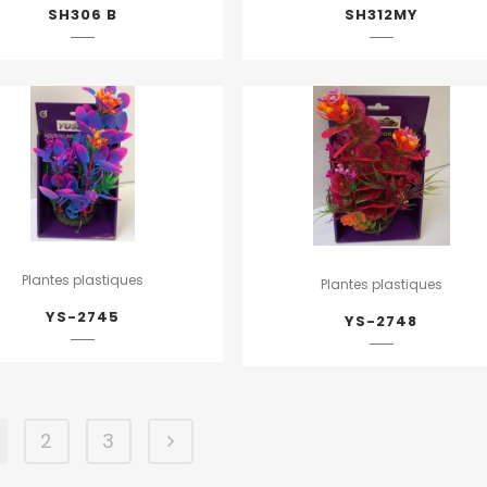
SH306 B
SH312MY
Plantes plastiques
Plantes plastiques
YS-2745
YS-2748
2
3