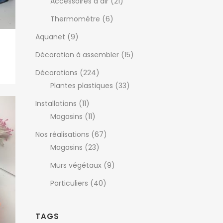
Accessoires à air
(21)
Thermométre
(6)
Aquanet
(9)
Décoration à assembler
(15)
Décorations
(224)
Plantes plastiques
(33)
Installations
(11)
Magasins
(11)
Nos réalisations
(67)
Magasins
(23)
Murs végétaux
(9)
Particuliers
(40)
TAGS