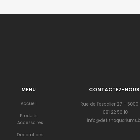
MENU
CONTACTEZ-NOUS
Accueil
Rue de l’escalier 27 – 5000
081 22 56 10
Produits
info@defishaquariums.
Accessoires
Décorations