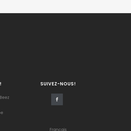
!
SUIVEZ-NOUS!
 Beez
be
Français