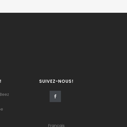
!
SUIVEZ-NOUS!
 Beez
be
Français