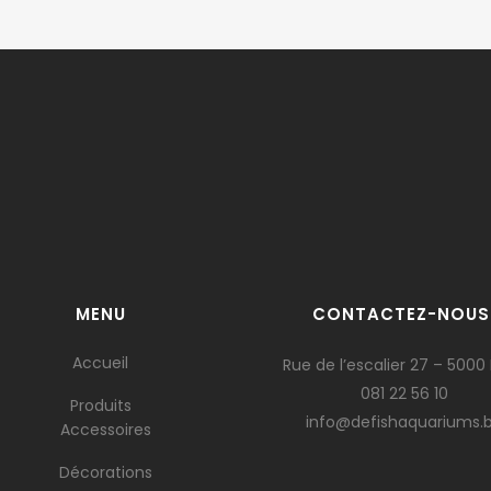
MENU
CONTACTEZ-NOUS
Accueil
Rue de l’escalier 27 – 5000
081 22 56 10
Produits
info@defishaquariums.
Accessoires
Décorations