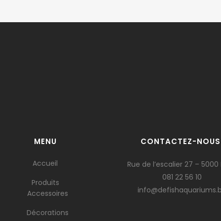
MENU
CONTACTEZ-NOUS
Accueil
Rue de l’escalier 27 – 5000
081 22 56 10
Produits
info@defishaquariums.
Accessoires
Décorations