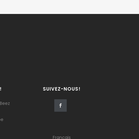
!
SUIVEZ-NOUS!
 Beez
be
Français