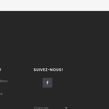
!
SUIVEZ-NOUS!
 Beez
be
Français