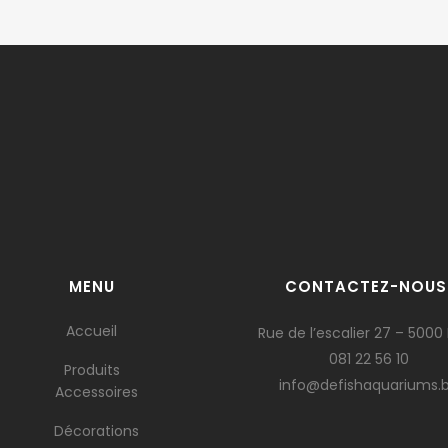
MENU
CONTACTEZ-NOUS
Accueil
Rue de l’escalier 27 – 5000
081 22 56 10
Produits
info@defishaquariums.
Accessoires
Décorations