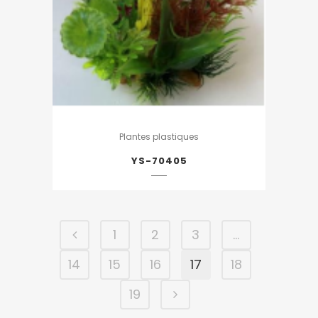
Plantes plastiques
YS-70405
1
2
3
…
14
15
16
17
18
19